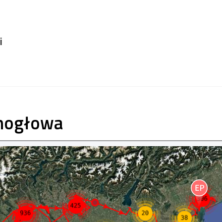
i
nogłowa